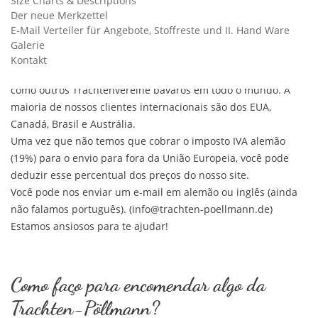
Size Charts & Descriptions
bávaros, roupas e acessórios, da cabeça aos pés, para
Der neue Merkzettel
mulheres, homens e crianças. Nós nos especializamos em
E-Mail Verteiler für Angebote, Stoffreste und II. Hand Ware
produtos artesanais, feitos sob medida e com
Galerie
aconselhamento especializado.
Kontakt
A Trachten-Pöllmann veste você e seu grupo de dança, assim
como outros Trachtenvereine bávaros em todo o mundo. A
maioria de nossos clientes internacionais são dos EUA,
Canadá, Brasil e Austrália.
Uma vez que não temos que cobrar o imposto IVA alemão
(19%) para o envio para fora da União Europeia, você pode
deduzir esse percentual dos preços do nosso site.
Você pode nos enviar um e-mail em alemão ou inglês (ainda
não falamos português). (info@trachten-poellmann.de)
Estamos ansiosos para te ajudar!
Como faço para encomendar algo da
Trachten-Pöllmann?