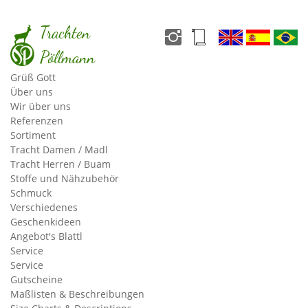
Trachten
Pöllmann
Grüß Gott
Über uns
Wir über uns
Referenzen
Sortiment
Tracht Damen / Madl
Tracht Herren / Buam
Stoffe und Nähzubehör
Schmuck
Verschiedenes
Prezados clientes e amigos,
Geschenkideen
Angebot's Blattl
Bem-vindo ao nosso site, agradecemos o interesse em nossa
Service
loja. Estamos felizes por compartilhar a tradição bávara com
Service
Gutscheine
você que mora longe.
Maßlisten & Beschreibungen
A Trachten-Pöllmann pode fornecer-lhe autênticos trajes