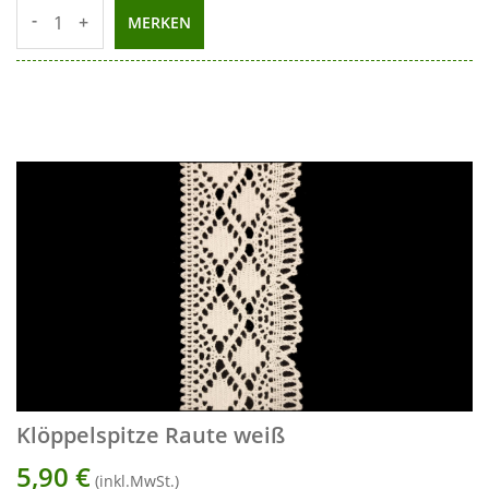
-
+
MERKEN
Klöppelspitze Raute weiß
5,90
€
(inkl.MwSt.)