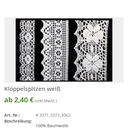
Klöppelspitzen weiß
ab 2,40
€
(inkl.MwSt.)
Art. Nr.:
# 3371_3373_3062
Beschreibung:
100% Baumwolle