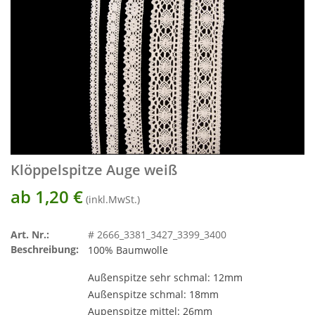
Klöppelspitze Auge weiß
ab 1,20
€
(inkl.MwSt.)
Art. Nr.:
# 2666_3381_3427_3399_3400
Beschreibung:
100% Baumwolle
Außenspitze sehr schmal: 12mm
Außenspitze schmal: 18mm
Aupenspitze mittel: 26mm