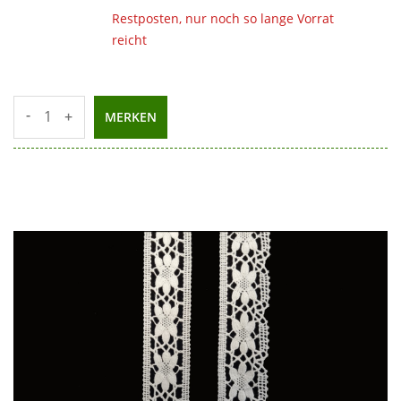
Restposten, nur noch so lange Vorrat
reicht
-
+
MERKEN