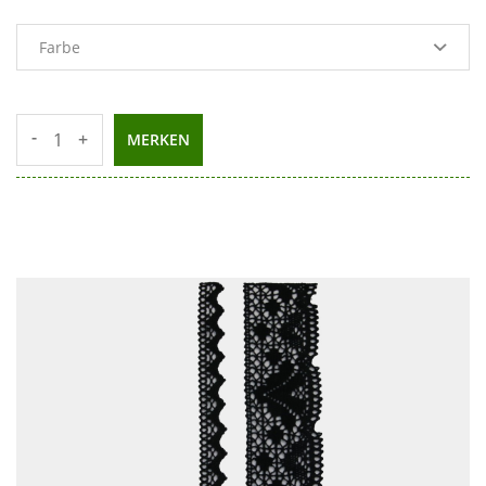
-
+
MERKEN