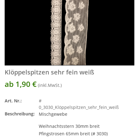
Klöppelspitzen sehr fein weiß
ab 1,90
€
(inkl.MwSt.)
Art. Nr.:
#
0_3030_Klöppelspitzen_sehr_fein_weiß
Beschreibung:
Mischgewebe
Weihnachtsstern 30mm breit
Pfingstrosen 65mm breit (# 3030)